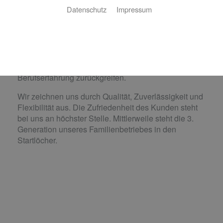
Innungsfachbetrieb von Paul Meulendick 1982.
Datenschutz
Impressum
Im Jahr 2008 ging er in den wohlverdienten
Ruhestand und der Betrieb wurde von Sohn Ralf
Meulendick übernommen.
Wir beschäftigen zur Zeit 22 Mitarbeiter und einen
Auszubildenden und können auf über 40 Jahre
Berufserfahrung zurückgreifen.
Wir zeichnen uns durch Qualität, Zuverlässigkeit und
Flexibilität aus. Die Zufriedenheit des Kunden steht
bei uns an höchster Stelle. Mittlerweile steht die 3.
Generation unseres Familienbetriebes in den
Startlöcher.