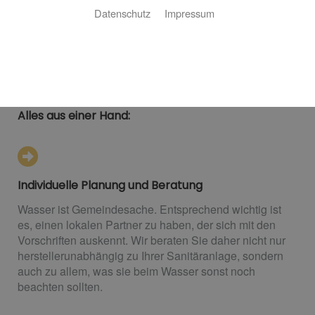
Ob Neubau oder Sanierung: Eine Sanitäranlage muss
Datenschutz
Impressum
gut geplant und professionell installiert sein. Paul
Meulendick GmbH ist Ihr Fachpartner aus Krefeld für
eine umfassende Planung, professionelle Installation
und regelmäßige Wartung.
Alles aus einer Hand:
Individuelle Planung und Beratung
Wasser ist Gemeindesache. Entsprechend wichtig ist
es, einen lokalen Partner zu haben, der sich mit den
Vorschriften auskennt. Wir beraten Sie daher nicht nur
herstellerunabhängig zu Ihrer Sanitäranlage, sondern
auch zu allem, was sie beim Wasser sonst noch
beachten sollten.